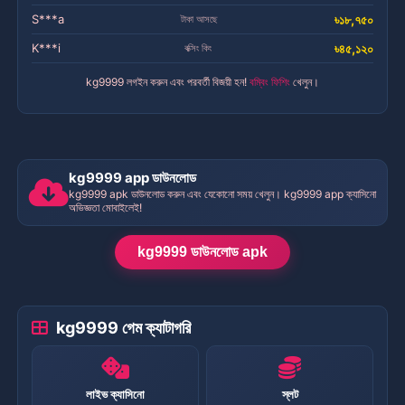
S***a
৳১৮,৭৫০
টাকা আসছে
K***i
৳৪৫,১২০
বক্সিং কিং
kg9999 লগইন করুন এবং পরবর্তী বিজয়ী হন!
বম্বিং ফিশিং
খেলুন।
kg9999 app ডাউনলোড
kg9999 apk ডাউনলোড করুন এবং যেকোনো সময় খেলুন। kg9999 app ক্যাসিনো
অভিজ্ঞতা মোবাইলেই!
kg9999 ডাউনলোড apk
kg9999 গেম ক্যাটাগরি
লাইভ ক্যাসিনো
স্লট