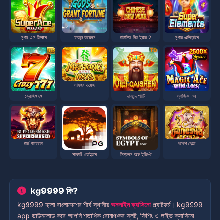
সুপার এস ডিলাক্স
ফরচুন কয়েনস
চাইনিজ নিউ ইয়ার 2
সুপার এলিমেন্টস
মাহজং ওয়েজ
ক্রেজি৭৭৭
ডায়মন্ড পার্টি
ম্যাজিক এস
চার্জ বাফেলো
গণেশ গোল্ড
সাফারি ওয়াইল্ডস
সিম্বলস অফ ইজিপ্ট
kg9999 কি?
kg9999 হলো বাংলাদেশের শীর্ষ স্থানীয়
অনলাইন ক্যাসিনো
প্ল্যাটফর্ম। kg9999
app ডাউনলোড করে আপনি শতাধিক রোমাঞ্চকর স্লট, ফিশিং ও লাইভ ক্যাসিনো