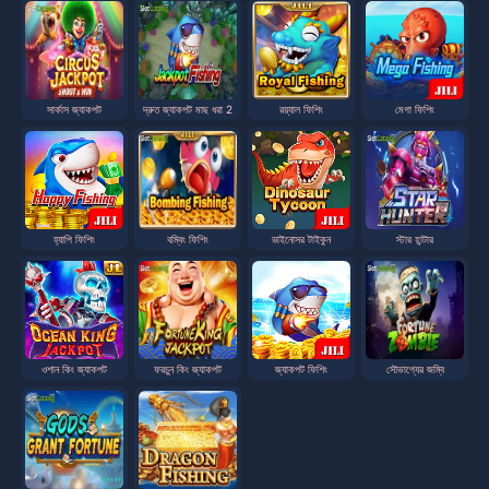
সার্কাস জ্যাকপট
দ্রুত জ্যাকপট মাছ ধরা 2
রয়্যাল ফিশিং
মেগা ফিশিং
হ্যাপি ফিশিং
বম্বিং ফিশিং
ডাইনোসর টাইকুন
স্টার হান্টার
ওশান কিং জ্যাকপট
ফরচুন কিং জ্যাকপট
জ্যাকপট ফিশিং
সৌভাগ্যের জম্বি