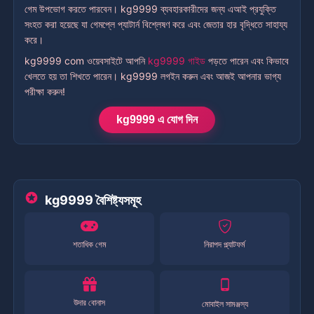
গেম উপভোগ করতে পারবেন। kg9999 ব্যবহারকারীদের জন্য এআই প্রযুক্তি
সংহত করা হয়েছে যা গেমপ্লে প্যাটার্ন বিশ্লেষণ করে এবং জেতার হার বৃদ্ধিতে সাহায্য
করে।
kg9999 com ওয়েবসাইটে আপনি
kg9999 গাইড
পড়তে পারেন এবং কিভাবে
খেলতে হয় তা শিখতে পারেন। kg9999 লগইন করুন এবং আজই আপনার ভাগ্য
পরীক্ষা করুন!
kg9999 এ যোগ দিন
stars
kg9999 বৈশিষ্ট্যসমূহ
শতাধিক গেম
নিরাপদ প্ল্যাটফর্ম
phone_android
উদার বোনাস
মোবাইল সামঞ্জস্য