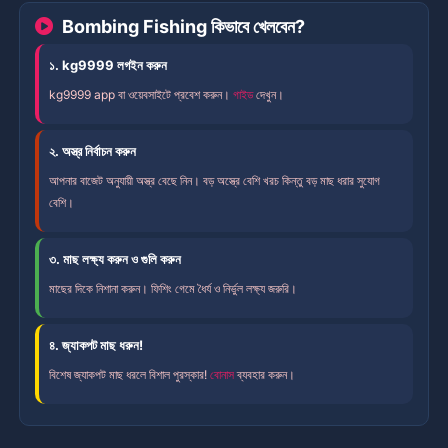
Bombing Fishing কিভাবে খেলবেন?
১. kg9999 লগইন করুন
kg9999 app বা ওয়েবসাইটে প্রবেশ করুন।
গাইড
দেখুন।
২. অস্ত্র নির্বাচন করুন
আপনার বাজেট অনুযায়ী অস্ত্র বেছে নিন। বড় অস্ত্রে বেশি খরচ কিন্তু বড় মাছ ধরার সুযোগ
বেশি।
৩. মাছ লক্ষ্য করুন ও গুলি করুন
মাছের দিকে নিশানা করুন। ফিশিং গেমে ধৈর্য ও নির্ভুল লক্ষ্য জরুরি।
৪. জ্যাকপট মাছ ধরুন!
বিশেষ জ্যাকপট মাছ ধরলে বিশাল পুরস্কার!
বোনাস
ব্যবহার করুন।