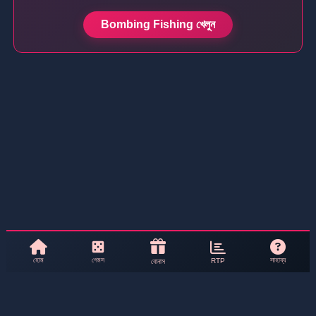
Bombing Fishing খেলুন
casino
হোম
গেমস
সাহায্য
RTP
বোনাস
kg9999 (kg9999.sbs) বাংলাদেশের শীর্ষ অনলাইন ক্যাসিনো। kg9999 app
ডাউনলোড করে স্লট, ফিশিং ও লাইভ ক্যাসিনো গেম উপভোগ করুন।