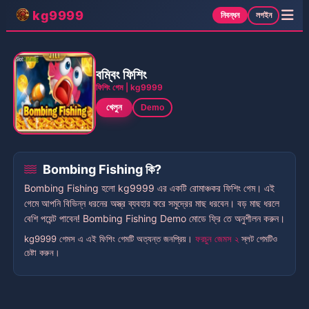
kg9999
নিবন্ধন
লগইন
বম্বিং ফিশিং
ফিশিং গেম | kg9999
খেলুন
Demo
Bombing Fishing কি?
Bombing Fishing হলো kg9999 এর একটি রোমাঞ্চকর ফিশিং গেম। এই
গেমে আপনি বিভিন্ন ধরনের অস্ত্র ব্যবহার করে সমুদ্রের মাছ ধরবেন। বড় মাছ ধরলে
বেশি পয়েন্ট পাবেন! Bombing Fishing Demo মোডে ফ্রি তে অনুশীলন করুন।
kg9999 গেমস এ এই ফিশিং গেমটি অত্যন্ত জনপ্রিয়।
ফরচুন জেমস ২
স্লট গেমটিও
চেষ্টা করুন।