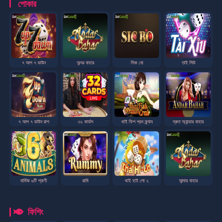
পোকার
৭ আপ ৭ ডাউন
অন্দর বাহার
সিক বো
তাই সিউ
৭ আপ ৭ ডাউন রাশ
৩২ কার্ডস
থাই ফিশ প্রন ক্র্যাব
দ্রুত অ্যান্ডার বাহার
বার্মিজ ৬টি প্রাণী
রামি
থাই হাই লো ২
আন্দার বাহার
ফিশিং