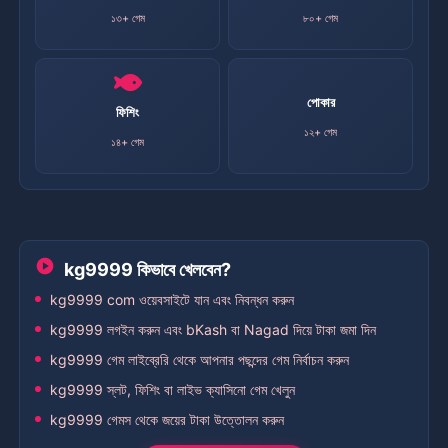
১৩+ গেম
৮০+ গেম
পোকার
ফিশিং
১২+ গেম
১৪+ গেম
play_circle
kg9999 কিভাবে খেলবেন?
kg9999 com ওয়েবসাইটে যান এবং নিবন্ধন করুন
kg9999 লগইন করুন এবং bKash বা Nagad দিয়ে টাকা জমা দিন
kg9999 গেম লাইব্রেরি থেকে আপনার পছন্দের গেম নির্বাচন করুন
kg9999 স্লট, ফিশিং বা লাইভ ক্যাসিনো গেম খেলুন
kg9999 গেমস থেকে জয়ের টাকা উত্তোলন করুন