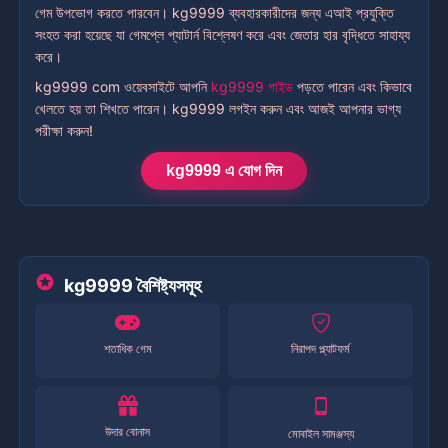
গেম উপভোগ করতে পারবেন। kg9999 ব্যবহারকারীদের জন্য এআই প্রযুক্তি
সংহত করা হয়েছে যা গেমপ্লে প্যাটার্ন বিশ্লেষণ করে এবং জেতার হার বৃদ্ধিতে সাহায্য
করে।
kg9999 com ওয়েবসাইটে আপনি
kg9999 গাইড
পড়তে পারেন এবং কিভাবে
খেলতে হয় তা শিখতে পারেন। kg9999 লগইন করুন এবং আজই আপনার ভাগ্য
পরীক্ষা করুন!
kg9999 এ যোগ দিন
stars
kg9999 বৈশিষ্ট্যসমূহ
শতাধিক গেম
নিরাপদ প্ল্যাটফর্ম
phone_android
উদার বোনাস
মোবাইল সামঞ্জস্য