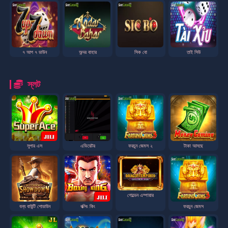
৭ আপ ৭ ডাউন
অন্দর বাহার
সিক বো
তাই সিউ
স্লট
সুপার এস
এভিয়েটর
ফরচুন জেমস ২
টাকা আসছে
গোল্ডেন এম্পায়ার
বন্য বাউন্টি শোডাউন
বক্সিং কিং
ফরচুন জেমস