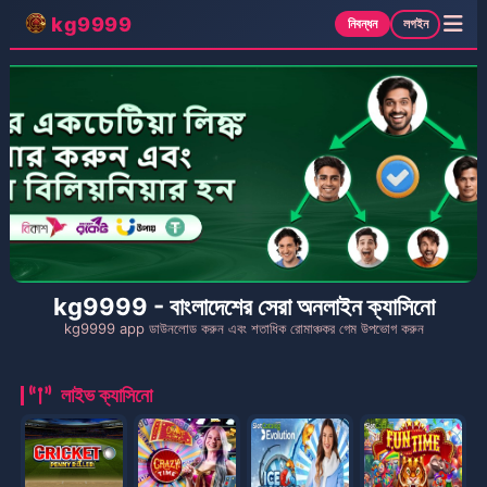
kg9999
নিবন্ধন
লগইন
kg9999 - বাংলাদেশের সেরা অনলাইন ক্যাসিনো
kg9999 app ডাউনলোড করুন এবং শতাধিক রোমাঞ্চকর গেম উপভোগ করুন
লাইভ ক্যাসিনো